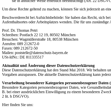
sie in ähnlicher Weise erheblich beeinträchtigt (Art. 22 DSGVO
Um diese Rechte geltend zu machen, können Sie sich jederzeit an ei
Beschwerderecht bei Aufsichtsbehörde: Sie haben das Recht, sich bei
Aufenthaltsortes oder Arbeitsplatzes wenden. Die für uns zuständige A
Prof. Dr. Thomas Petri
Schreiben: Postfach 22 12 19, 80502 München
Besuchen: Wagmüllerstraße 18, 80538 München
Anrufen: 089 212672-0
Faxen: 089 212672-50
Mailen: poststelle@datenschutz-bayern.de
USt-IdNr.: DE 811335517
Aktualität und Änderung dieser Datenschutzerklärung
Diese Datenschutzerklärung hat den Stand Mai 2018. Wir behalten uns
Vorgaben anzupassen. Die aktuelle Datenschutzerklärung kann jederz
Verarbeitung besonderer Kategorien personenbezogener Daten (
Besondere Kategorien personenbezogener Daten, wie Gesundheitsdate
B. bei einer ausdrücklichen Einwilligung zu einem besonderen Zweck
2 lit. h DSGVO).
Hier finden Sie uns: