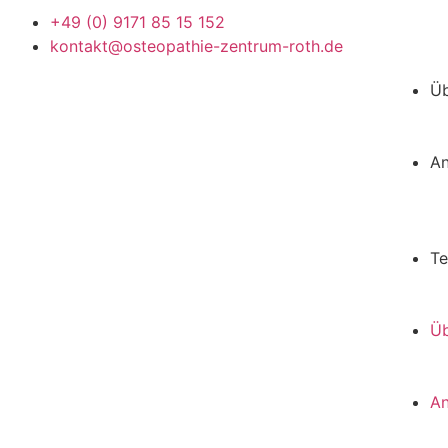
+49 (0) 9171 85 15 152
kontakt@osteopathie-zentrum-roth.de
Üb
An
Te
Üb
An